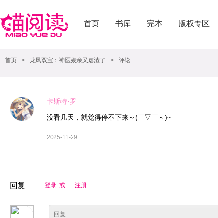
首页
书库
完本
版权专区
首页
>
龙凤双宝：神医娘亲又虐渣了
>
评论
卡斯特·罗
没看几天，就觉得停不下来～(￣▽￣～)~
2025-11-29
回复
登录 或
注册