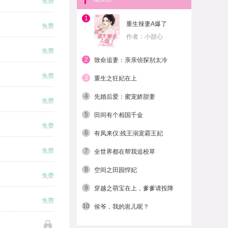
免费
1
重生辣妻A爆了
免费
作者：小甜心
免费
2
致命追妻：亲亲侦探别太冷
免费
3
重生之狂妃在上
4
先婚后爱：蜜宠娇甜妻
免费
5
田间有个相国千金
免费
6
有凤来仪:残王溺宠霸王妃
免费
7
全世界都在帮我追校草
8
空间之田园悍妃
免费
9
穿越之萌宝在上，爹爹请投降
免费
10
侯爷，我的崽儿呢？