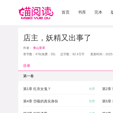
首页
书库
完本
店主，妖精又出事了
作者：
青山草草
章节数：478(免费：35)
总字数：92.4万字
更新时间：2025-
目录
第一卷
第1章 红衣女鬼？
第2章
免费
第4章 岱薇的真实身份
第5章
免费