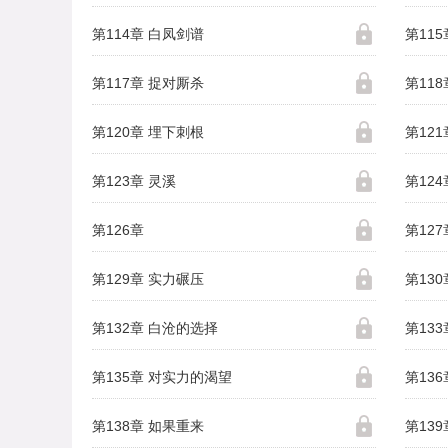
第114章 白凤剑谱
第11
第117章 捉对厮杀
第11
第120章 埋下刺根
第121
第123章 灵溪
第12
第126章
第12
第129章 实力碾压
第130
第132章 白沧的选择
第133
第135章 对实力的渴望
第13
第138章 如果重来
第13