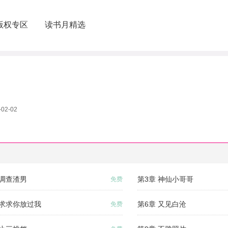
版权专区
读书月精选
02-02
 调查渣男
第3章 神仙小哥哥
免费
 求求你放过我
第6章 又见白沧
免费