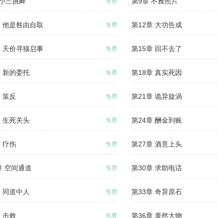
 小三挑衅
第9章 不雅照片
免费
章 他是咎由自取
第12章 大功告成
免费
章 天价寻猫启事
第15章 回不去了
免费
章 新的委托
第18章 真实死因
免费
章 策反
第21章 诡异旋涡
免费
章 生死关头
第24章 酬金到账
免费
章 疗伤
第27章 酒意上头
免费
 章 空间通道
第30章 求助电话
免费
章 同道中人
第33章 奇异原石
免费
章 击败
第36章 庞然大物
免费