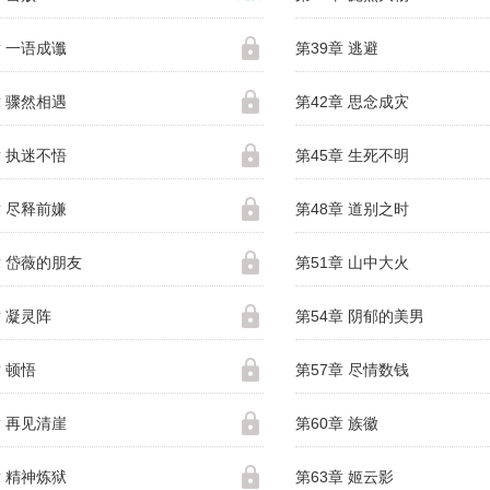
章 一语成谶
第39章 逃避
章 骤然相遇
第42章 思念成灾
章 执迷不悟
第45章 生死不明
章 尽释前嫌
第48章 道别之时
章 岱薇的朋友
第51章 山中大火
章 凝灵阵
第54章 阴郁的美男
章 顿悟
第57章 尽情数钱
章 再见清崖
第60章 族徽
章 精神炼狱
第63章 姬云影