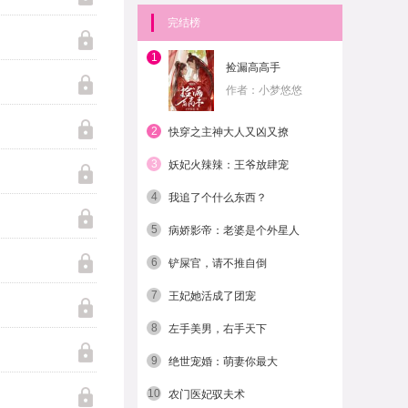
完结榜
1
捡漏高高手
作者：小梦悠悠
2
快穿之主神大人又凶又撩
3
妖妃火辣辣：王爷放肆宠
4
我追了个什么东西？
5
病娇影帝：老婆是个外星人
6
铲屎官，请不推自倒
7
王妃她活成了团宠
8
左手美男，右手天下
9
绝世宠婚：萌妻你最大
10
农门医妃驭夫术