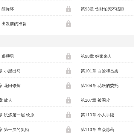
章 须弥环
第93章 贪财怕死不瞌睡
章 出发前的准备
章 猥琐男
第98章 姬家来人
0章 小黑出马
第101章 白沧和吕柔
3章 花田修炼
第104章 花妖的委托
章 故人
第107章 被围攻
9章 试炼第一层 钦原
第110章 小人手段
2章 第一层的奖励
第113章 当众炼药