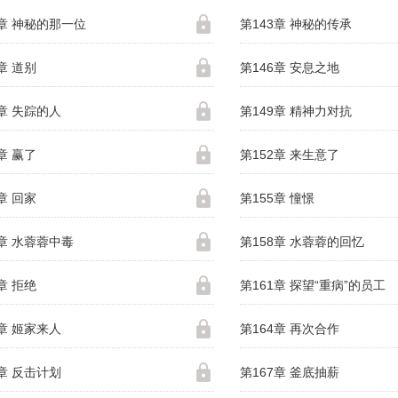
2章 神秘的那一位
第143章 神秘的传承
章 道别
第146章 安息之地
8章 失踪的人
第149章 精神力对抗
章 赢了
第152章 来生意了
章 回家
第155章 憧憬
7章 水蓉蓉中毒
第158章 水蓉蓉的回忆
章 拒绝
第161章 探望“重病”的员工
3章 姬家来人
第164章 再次合作
6章 反击计划
第167章 釜底抽薪