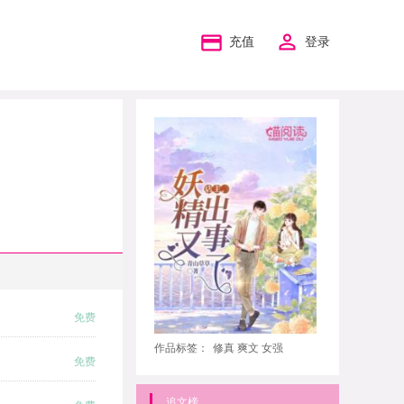
充值
登录
免费
作品标签：
修真 爽文 女强
免费
追文榜