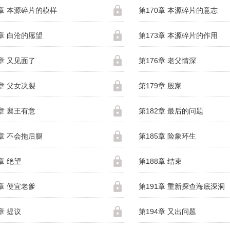
9章 本源碎片的模样
第170章 本源碎片的意志
2章 白沧的愿望
第173章 本源碎片的作用
5章 又见面了
第176章 老父情深
8章 父女决裂
第179章 殷家
1章 襄王有意
第182章 最后的问题
4章 不会拖后腿
第185章 险象环生
章 绝望
第188章 结束
0章 便宜老爹
第191章 重新探查海底深洞
章 提议
第194章 又出问题