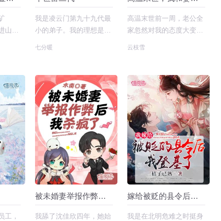
矿
我是凌云门第九十九代最
高温末世前一周，老公全
进山
小的弟子。我的理想是做
家忽然对我的态度大变。
光...
一名啃老族，啃...
一向对我挑三拣...
七分暖
云枝雪
被未婚妻举报作弊后，我杀疯了
嫁给被贬的县令后我登基了
员工，
我舔了沈佳欣四年，她始
我是在北明危难之时挺身