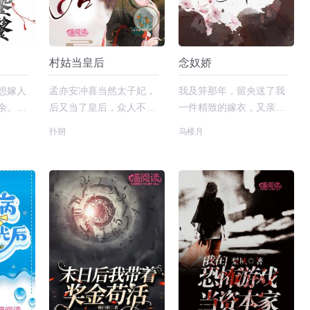
村姑当皇后
念奴娇
想嫁人
孟亦安冲喜当然太子妃，
我及笄那年，留央送了我
余。三
后又当了皇后，众人不
一件精致的嫁衣，又亲手
服，但是她以理服...
为我描眉。我满...
扑朔
乌楼月