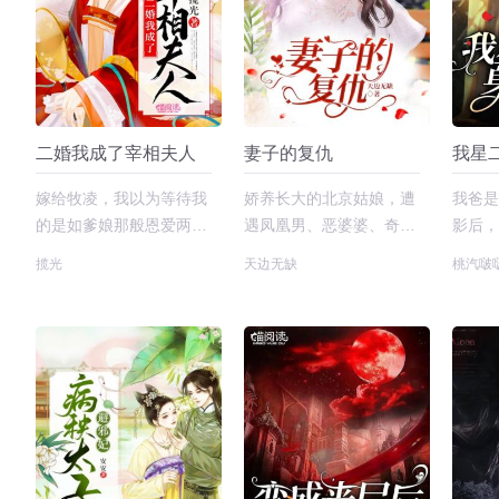
二婚我成了宰相夫人
妻子的复仇
嫁给牧凌，我以为等待我
娇养长大的北京姑娘，遭
我爸是
的是如爹娘那般恩爱两不
遇凤凰男、恶婆婆、奇葩
影后，
疑。然而理想和...
妯娌，以自身智...
大学就
揽光
天边无缺
桃汽啵