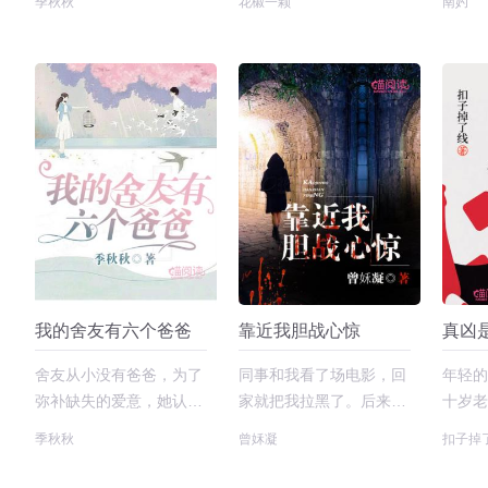
季秋秋
花椒一颗
南妁
我的舍友有六个爸爸
靠近我胆战心惊
真凶
舍友从小没有爸爸，为了
同事和我看了场电影，回
年轻的
弥补缺失的爱意，她认了
家就把我拉黑了。后来还
十岁老
六个爸爸。...
干脆辞职...
行浪漫
季秋秋
曾姀凝
扣子掉