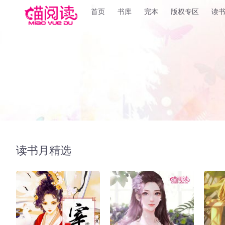
首页
书库
完本
版权专区
读
读书月精选