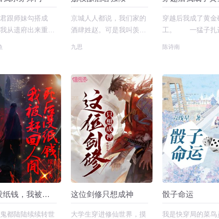
君跟师妹勾搭成
京城人人都说，我们家的
穿越后我成了黄金
我从遗府出来重伤
酒肆姓赵。可是我叫羡
工。 一猛子扎
废我修为。...
鱼，阿娘说过我们...
脉，差点被里面的金
鱼
九思
陈诗南
死后没纸钱，我被赶回人间
这位剑修只想成神
骰子命运
鬼都陆陆续续转世
大学生穿进修仙世界，摸
我是快穿局的菜鸟