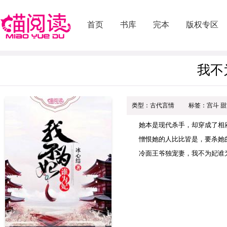
首页
书库
完本
版权专区
我不
类型：古代言情
标签：宫斗 甜
她本是现代杀手，却穿成了相
憎恨她的人比比皆是，要杀她
冷面王爷独宠妻，我不为妃谁