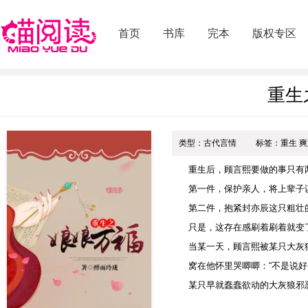
首页
书库
完本
版权专区
重生
类型：古代言情
标签：重生 爽
重生后，顾言熙要做的事只有
第一件，保护亲人，将上辈子
第二件，抱紧封亦辰这只粗壮
只是，这存在感刷着刷着就变
当某一天，顾言熙被某只大灰
窝在他怀里哭唧唧：“不是说
某只早就蠢蠢欲动的大灰狼邪