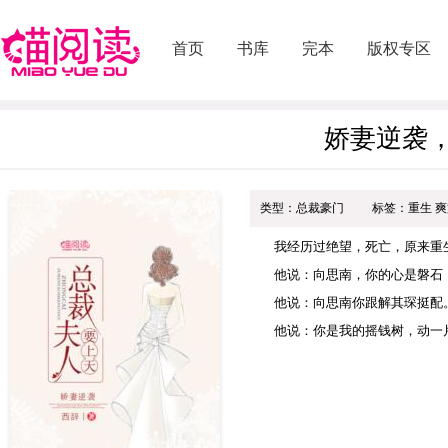
首页
书库
完本
版权专区
娇妻逆袭
类型：总裁豪门
标签：重生 爽
我经历过绝望，死亡，原来重
他说：向思南，你的心是磐石
他说：向思南你跟解其琛挺配
他说：你是我的摇钱树，动一