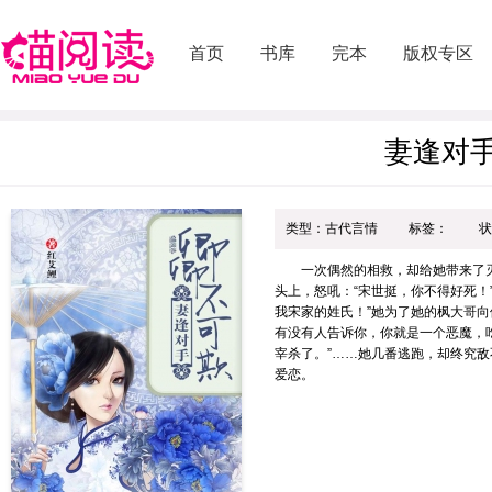
首页
书库
完本
版权专区
妻逢对
类型：古代言情
标签：
状
一次偶然的相救，却给她带来了灭
头上，怒吼：“宋世挺，你不得好死！
我宋家的姓氏！”她为了她的枫大哥向
有没有人告诉你，你就是一个恶魔，
宰杀了。”……她几番逃跑，却终究
爱恋。