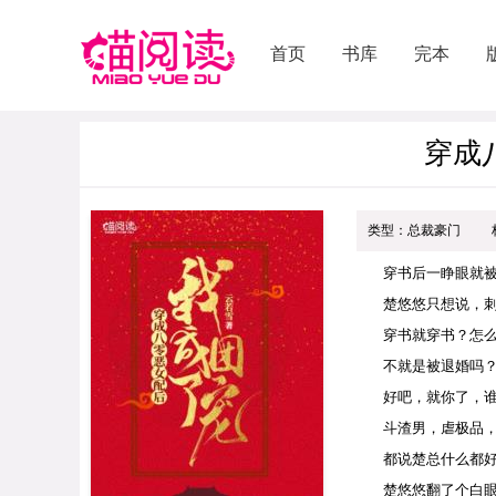
首页
书库
完本
穿成
类型：总裁豪门
穿书后一睁眼就
楚悠悠只想说，
穿书就穿书？怎
不就是被退婚吗
好吧，就你了，
斗渣男，虐极品
都说楚总什么都
楚悠悠翻了个白