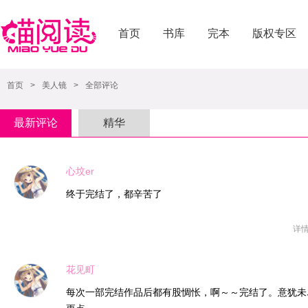
首页
书库
完本
版权专区
首页
>
美人镜
>
全部评论
最新评论
精华
心坟er
终于完结了，都辛苦了
详
花见町
每次一部完结作品后都有股惆怅，啊～～完结了。意犹未