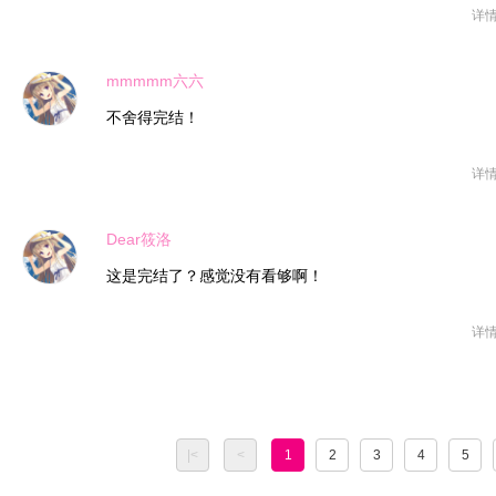
详
mmmmm六六
不舍得完结！
详
Dear筱洛
这是完结了？感觉没有看够啊！
详
|<
<
1
2
3
4
5