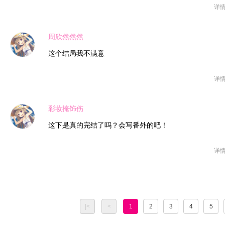
详
周欣然然然
这个结局我不满意
详
彩妆掩饰伤
这下是真的完结了吗？会写番外的吧！
详
|<
<
1
2
3
4
5