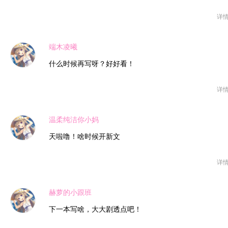
详
端木凌曦
什么时候再写呀？好好看！
详
温柔纯洁你小妈
天啦噜！啥时候开新文
详
赫萝的小跟班
下一本写啥，大大剧透点吧！