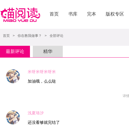
首页
书库
完本
版权专区
首页
>
你在教我做事？
>
全部评论
最新评论
精华
米呀米呀米呀米
加油哦，么么哒
详
浅夏珞汐
还没看够就完结了