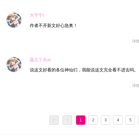
大宁宁i
作者不开新文好心急奥！
详
蕊儿丫头xr
说这文好看的各位神仙们，我能说这文完全看不进去吗。
详
|<
<
1
2
3
4
5