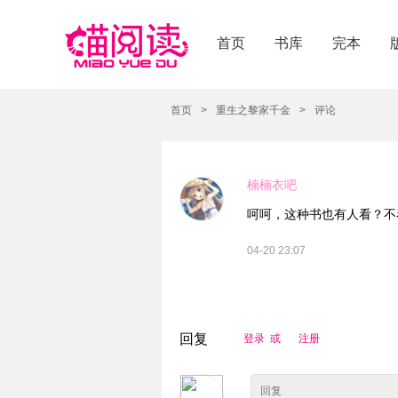
首页
书库
完本
首页
>
重生之黎家千金
>
评论
楠楠衣吧
呵呵，这种书也有人看？不
04-20 23:07
回复
登录 或
注册