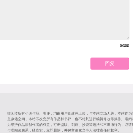
0
/300
回复
喵阅读所有小说作品、书评，均由用户创建并上传，与本站立场无关，本站作为
息存储空间，本站不改变所有作品和书评，也不对其进行编辑修改等操作。喵阅
为维护作品原创作者的权益，打击盗版、剽窃、抄袭等违法和不道德行为，谨请
与喵阅读联系，经查实，立即删除，并保留追究当事人法律责任的权利。