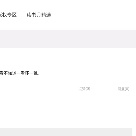
版权专区
读书月精选
看不知道一看吓一跳。
点赞(
0
)
回复(0)