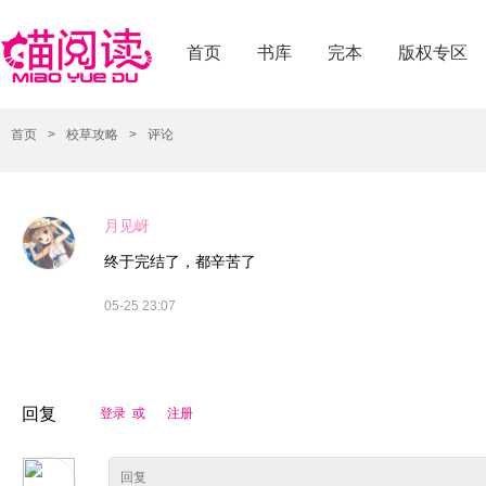
首页
书库
完本
版权专区
首页
>
校草攻略
>
评论
月见岈
终于完结了，都辛苦了
05-25 23:07
回复
登录 或
注册