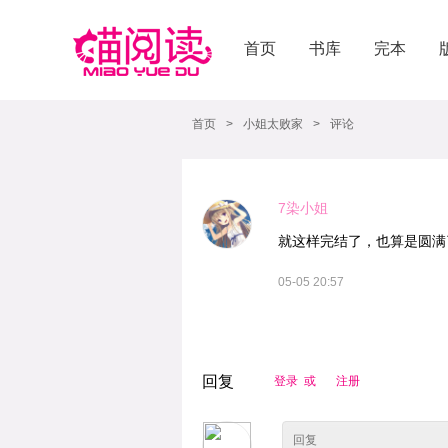
首页
书库
完本
首页
>
小姐太败家
>
评论
7染小姐
就这样完结了，也算是圆满
05-05 20:57
回复
登录 或
注册