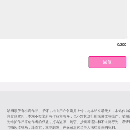
0
/300
回复
喵阅读所有小说作品、书评，均由用户创建并上传，与本站立场无关，本站作为
息存储空间，本站不改变所有作品和书评，也不对其进行编辑修改等操作。喵阅
为维护作品原创作者的权益，打击盗版、剽窃、抄袭等违法和不道德行为，谨请
与喵阅读联系，经查实，立即删除，并保留追究当事人法律责任的权利。