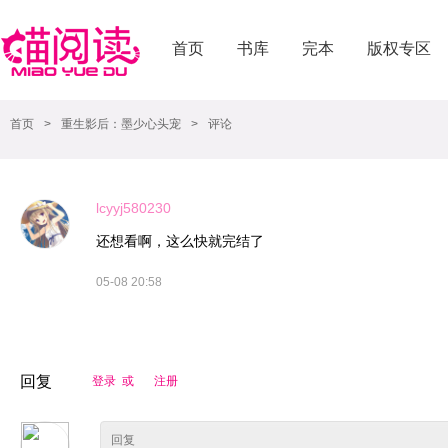
首页
书库
完本
版权专区
首页
>
重生影后：墨少心头宠
>
评论
lcyyj580230
还想看啊，这么快就完结了
05-08 20:58
回复
登录 或
注册