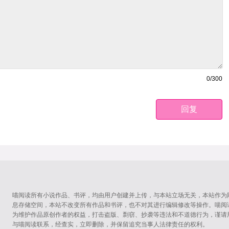
0
/300
回复
喵阅读所有小说作品、书评，均由用户创建并上传，与本站立场无关，本站作为
息存储空间，本站不改变所有作品和书评，也不对其进行编辑修改等操作。喵阅
为维护作品原创作者的权益，打击盗版、剽窃、抄袭等违法和不道德行为，谨请
与喵阅读联系，经查实，立即删除，并保留追究当事人法律责任的权利。