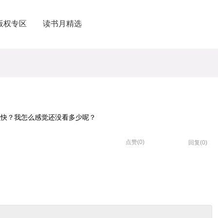
版权专区
读书月精选
这么快？我怎么感觉还没看多少呢？
点赞(
0
)
回复(0)