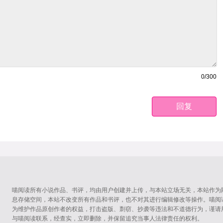
0
/300
回复
喵阅读所有小说作品、书评，均由用户创建并上传，与本站立场无关，本站作为
息存储空间，本站不改变所有作品和书评，也不对其进行编辑修改等操作。喵阅
为维护作品原创作者的权益，打击盗版、剽窃、抄袭等违法和不道德行为，谨请
与喵阅读联系，经查实，立即删除，并保留追究当事人法律责任的权利。