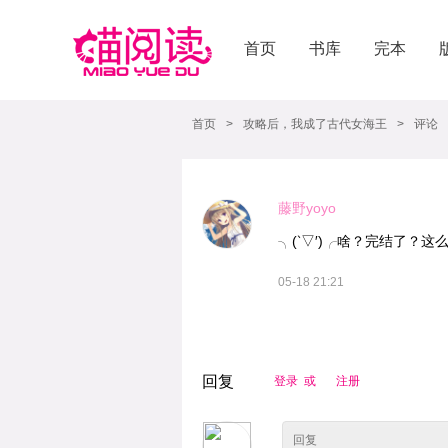
首页
书库
完本
首页
>
攻略后，我成了古代女海王
>
评论
藤野yoyo
╮(‵▽′)╭啥？完结了？
05-18 21:21
回复
登录 或
注册