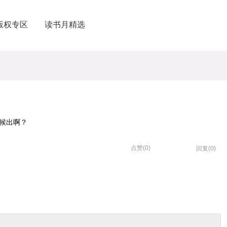
版权专区
读书月精选
候出啊？
点赞(
0
)
回复(0)