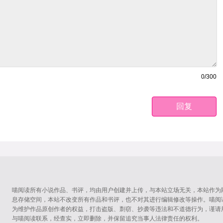
0
/300
回复
喵阅读所有小说作品、书评，均由用户创建并上传，与本站立场无关，本站作为
息存储空间，本站不改变所有作品和书评，也不对其进行编辑修改等操作。喵阅
为维护作品原创作者的权益，打击盗版、剽窃、抄袭等违法和不道德行为，谨请
与喵阅读联系，经查实，立即删除，并保留追究当事人法律责任的权利。