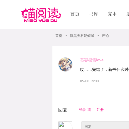
首页
书库
完本
首页
>
腹黑夫君妃倾城
>
评论
慕容樱雪love
哎……完结了，新书什么时
05-08 19:33
回复
登录 或
注册