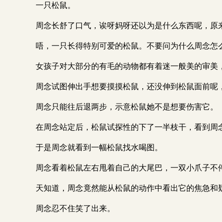
一只松鼠。
周念长舒了口气，诶呀妈呀还以为是什么东西呢，原
唔，一只长得特别可爱的松鼠。不要问为什么周念怎
女孩子对大部分的有毛的动物都有着迷一般美的审美
周念试图伸出手想要摸摸松鼠，还没伸到松鼠面前呢
周念只能往后退两步，示意松鼠她不是想要伤害它。
在周念站定后，松鼠试探性的下了一半枝干，看到周
于是周念就看到一幅松鼠找水喝图。
周念看着松鼠左右甩着自己的大尾巴，一双小爪子不
天知道，周念竟然能从松鼠的动作中看出它的焦急和
周念忍不住笑了出来。