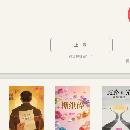
上一章
键盘快捷键“←”
键