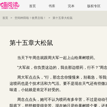
首页
书库
完本
版权专区
首页
>
空间种田啦！收男主啦！
>
第十五章大松鼠
第十五章大松鼠
当天下午周念就跟周大军一起上山给果树喷药。
“大军叔，你负责这边的，我去那边喷药，行不？”周
周大军点点头，“行，那念念你慢慢来，别着急，等我
这喷药也是个技术活和力气活。要不是现在天气还有些微
味道，小姑娘是肯定不好受的。
周念点点头，她可不认为喷药有多辛苦，不过是动动
阳底下，想想都觉得辛苦。现在她只是给果树喷个要，还