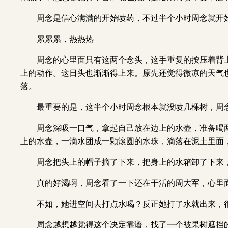
周念是信心满满的开始喷药，不过半个小时周念就开
累累累，热热热
周念的心里面只有这两个念头，这手重复的按压着背
上的动作。这日头也渐渐得上来。原先还觉得微凉的天气
落。
最重要的是，这半个小时周念根本就没喷几棵树，周
周念深吸一口气，拿起自己放在边上的水壶，准备喝
上的水壶，一滴水团成一颗滚圆的水珠，滴落在泥土里面
周念把头上的帽子摘了下来，把身上的水箱卸了下来
真的好渴啊，周念看了一下还在干活的周大军，心里
不如，她进空间去打点水喝？反正她打了水就出来，
周念越想越觉得这个决定靠谱，找了一个被果树遮挡