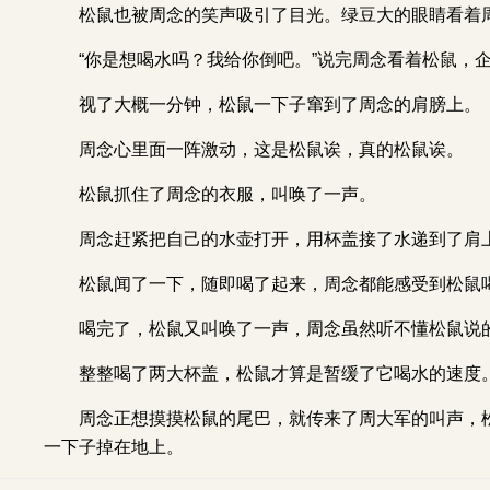
松鼠也被周念的笑声吸引了目光。绿豆大的眼睛看着
“你是想喝水吗？我给你倒吧。”说完周念看着松鼠，
视了大概一分钟，松鼠一下子窜到了周念的肩膀上。
周念心里面一阵激动，这是松鼠诶，真的松鼠诶。
松鼠抓住了周念的衣服，叫唤了一声。
周念赶紧把自己的水壶打开，用杯盖接了水递到了肩
松鼠闻了一下，随即喝了起来，周念都能感受到松鼠
喝完了，松鼠又叫唤了一声，周念虽然听不懂松鼠说
整整喝了两大杯盖，松鼠才算是暂缓了它喝水的速度
周念正想摸摸松鼠的尾巴，就传来了周大军的叫声，
一下子掉在地上。