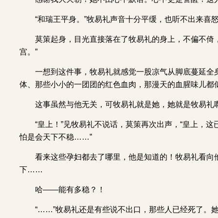
“和瑞王平身。”牧易礼声音十分平缓，也听不出来喜
莫策起身，目光直接落在了牧易礼的身上，不偏不倚
宫。”
一想到这件事，牧易礼就感觉一股凉气从脚底蔓延全
体、那些小小的一团团的红色血肉，那漫天的血腥味儿都
这事虽然与他无关，可牧易礼就是她，她就是牧易礼
“皇上！”见牧易礼不说话，莫策再次出声，“皇上，
怕是会天下不稳……”
看来这些孕妇都去了哪里，他是知道的！牧易礼看向
下……
哈——能有多稳？！
“……”牧易礼还是有些说不出口，那些人已经死了。