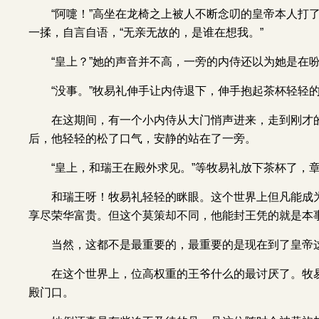
“阿嚏！”高坐在龙椅之上被人不断念叨的皇帝本人打
一揉，自言自语，“无亲无故的，是谁在想我。”
“皇上？”她的声音并不高，一旁的内侍还以为她是在
“没事。”牧易礼伸手让内侍退下，伸手抱起茶杯轻轻
在这期间，有一个小内侍从大门悄声进来，走到刚才的
后，他轻轻的松了口气，安静的站在了一旁。
“皇上，和瑞王在殿外求见。”等牧易礼放下茶杯了，
和瑞王呀！牧易礼轻轻的眯眼。这个世界上但凡能成
享尽荣华富贵。但这个莫策却不同，他能封王凭的就是本
当然，这都不是最重要的，最重要的是现在到了皇帝
在这个世界上，位高权重的王爷什么的最讨厌了。牧易
殿门口。