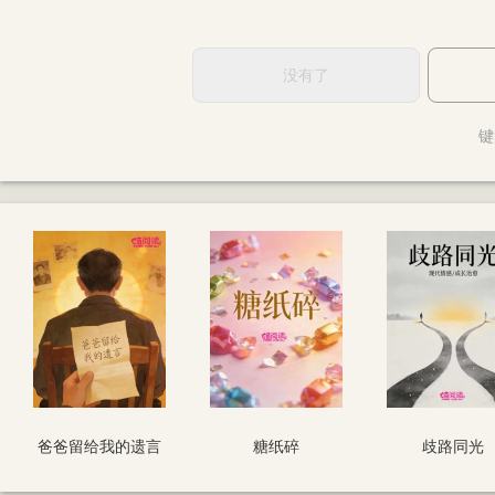
没有了
键
爸爸留给我的遗言
糖纸碎
歧路同光