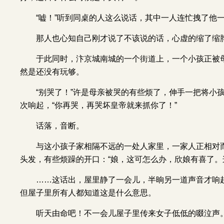
“嘘！”听到同桌的人这么说话，其中一人连忙拽了他
那人也心知自己刚才说了不该说的话，心虚的缩了缩
于此同时，汴京城南城的一个街道上，一个小孩正被
然是还没有玩够。
“别哭了！”许是母亲被哭的有些烦了，伸手一把将小
次响起，“你再哭，再哭坏皇帝就来抓你了！”
话落，音断。
与这小孩子家相隔不远的一处人家里，一家人正相对
头发，有些烦躁的开口：“娘，这可怎么办，欣娘有喜了。
……这话出，屋里静了一会儿，半晌另一道声音才响起
但屋子里所有人都知道这是什么意思。
听天由命吧！不一会儿屋子里传来女子低低的啜泣声