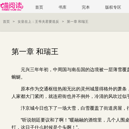
首页
书库
完本
版权专区
首页
>
女皇在上：王爷夫君要造反
>
第一章 和瑞王
第一章 和瑞王
元兴三年年初，中周国与南岳国的边境被一层薄雪覆
蜿蜒。
原本作为交通枢纽热闹无比的灵州城显得格外的萧条
人家都大门紧闭，就连府衙也并不例外，冷清的风吹过似
汴京城今日也下了一场大雪，白雪覆盖了街道房屋，
“听说朝廷要议和了啊！”暖融融的酒馆里，几个人围
打，这日子什么时候是个头啊！”。