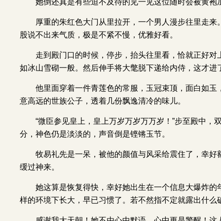
她倒还真是有些迫不及待的见一见这位随时会被黄袍
厚重的朱红色大门从里拉开，一个男人漫步往里走来
股说不出来气质，极是不紧不慢，优雅好看。
走到殿门口的时候，停步，抬头往里看，恰就正好对
如冰山雪砌一般。然后伸手将大氅脱下递给内侍，这才进
他里面穿着一件青莲色的常服，玉冠束顶，面白如玉
意高远的世族公子，透着几份飘逸清冷的味儿。
“微臣参见皇上，皇上万岁万岁万万岁！”步至殿中，
分，神色仍是淡淡的，声音倒是铿锵玉节。
牧易礼先是一呆，被他的颜值与风采给震住了，幸好
缓过神来。
她这算是恢复得快，幸好她出生在一个信息大爆炸的
样的环境下长大，早已习惯了。若不然指不定就露出什么
感谢我大天朝！她不由心中默语。心中更是警醒！这