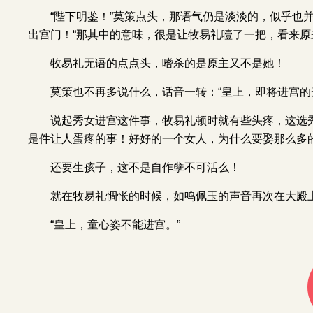
“陛下明鉴！”莫策点头，那语气仍是淡淡的，似乎也
出宫门！“那其中的意味，很是让牧易礼噎了一把，看来
牧易礼无语的点点头，嗜杀的是原主又不是她！
莫策也不再多说什么，话音一转：“皇上，即将进宫的
说起秀女进宫这件事，牧易礼顿时就有些头疼，这选
是件让人蛋疼的事！好好的一个女人，为什么要娶那么多
还要生孩子，这不是自作孽不可活么！
就在牧易礼惆怅的时候，如鸣佩玉的声音再次在大殿
“皇上，童心姿不能进宫。”