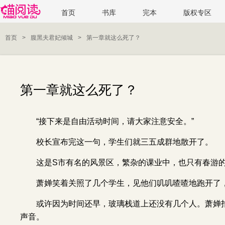
首页
书库
完本
版权专区
首页
>
腹黑夫君妃倾城
>
第一章就这么死了？
第一章就这么死了？
“接下来是自由活动时间，请大家注意安全。”
校长宣布完这一句，学生们就三五成群地散开了。
这是S市有名的风景区，繁杂的课业中，也只有春游
萧婵笑着关照了几个学生，见他们叽叽喳喳地跑开了
或许因为时间还早，玻璃栈道上还没有几个人。萧婵
声音。