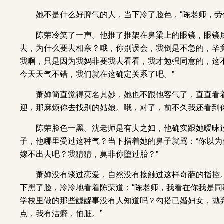
她不是什么好脾气的人，当下冷了脸色，“陈老师，劳
陈荣冷笑了一声。他推了推架在鼻梁上的眼镜，眼镜
去，为什么要去相亲？哦，你别误会，我倒是不急的，毕
我啊，只是因为我妈非要我去看看，我才勉强同意的，这
今天天气不错，我们就在这确定关系了吧。”
萧婵简直觉得莫名其妙，她也不跟他客气了，直直看
迎，那麻烦你去找别的姑娘。哦，对了，前不久我还看到
陈荣脸色一黑。沈老师是有夫之妇，他确实跟她暧昧
子，他哪里
受
过这种气？当下指着她的鼻子就骂：“你以
嫁不出去吧？我猜猜，莫非你堕过胎？”
萧婵没有谈过恋爱，自然没有接触过这样奇葩的指控
下黑了脸，冷冷地看着陈荣道：“陈老师，我看在你我是
学校里做的那些龌龊事没有人知道吗？勾搭已婚妇女，抛
点，我有洁癖，怕脏。”