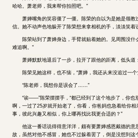
哈哈。萧老师，我来帮你拍照吧。”
萧婵嘴角的笑容僵了一僵。陈荣的自以为是她是领教
信。她不动声色地躲开了陈荣想来拿相机的手，淡淡笑着说
陈荣站到了萧婵身边，手臂就贴着她的。见周围没什
难追啊。”
萧婵默默地退后了一步，拉开了跟他的距离，低头道：
陈荣见她这样，也不恼，“萧婵，我还从来没追过一
“陈老师，我想你是误会了……”
“诶
——
”陈荣摆摆手，“都已经到了这个地步了，你
啊，一过了25岁就开始老了，你看，你爸妈也急着给你
事，彼此兴趣又相似，你上哪再找比我更合适的？”
他这一番话说得得意洋洋，颇有要萧婵感恩戴德的意
故，虽然对他不感冒，她也不过躲着罢了，倒是没想到这