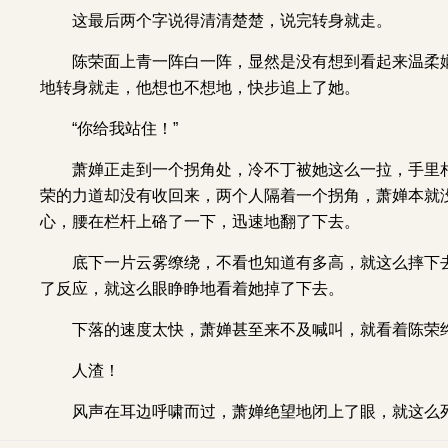
这最后两个字说得清清楚楚，说完转身就走。
陈荣面上青一阵白一阵，显然是没有想到看起来温柔
地转身就走，他想也不想地，快步追上了她。
“你给我站住！”
萧婵正走到一个拐角处，冷不丁被她这么一拉，手里
荣的力道却没有收回来，两个人隔着一个拐角，萧婵本就
心，腰在栏杆上硌了一下，迅速地翻了下去。
底下一片云雾缭绕，不看也知道有多高，就这么摔下
了反应，就这么眼睁睁地看着她掉了下去。
下落的速度太快，萧婵甚至来不及喊叫，就看着陈荣
人渣！
风声在耳边呼啸而过，萧婵绝望地闭上了眼，就这么