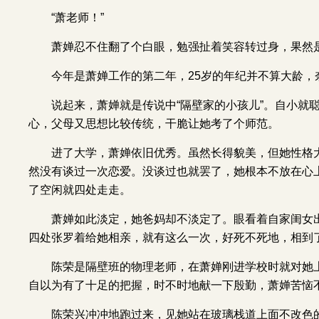
“萧老师！”
萧婵忍不住翻了个白眼，勉强扯着笑容转过身，果然
今年是萧婵工作的
第
二年，25岁的年纪并不算大龄
说起来，萧婵就是传说中“隔壁家的小孩儿”。自小就
心，父母又思想比较传统，干脆让她考了个师范。
进了大学，萧婵依旧优秀。虽然长得貌美，但她性格
然没有谈过一次恋爱。没谈过也就罢了，她根本不放在心
了空闲就四处走走。
萧婵如此淡定，她爸妈却不淡定了。眼看着自家闺女
四处张罗着给她相亲，就有这么一次，好死不死地，相到
陈荣是隔壁班的物理老师，在萧婵刚进学校时就对她
自以为有了十足的把握，时不时地献一下殷勤，萧婵苦恼
陈荣兴冲冲地跑过来，见她站在玻璃栈道上面不改色