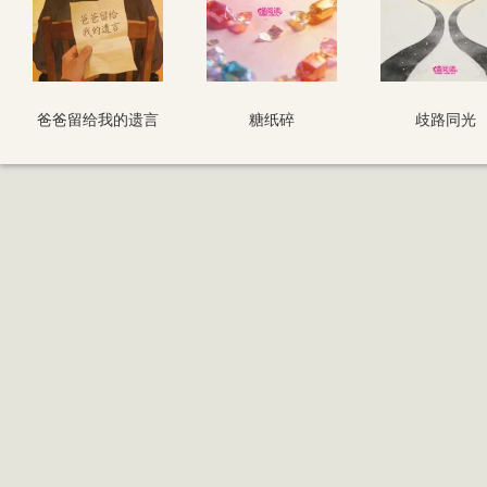
爸爸留给我的遗言
糖纸碎
歧路同光