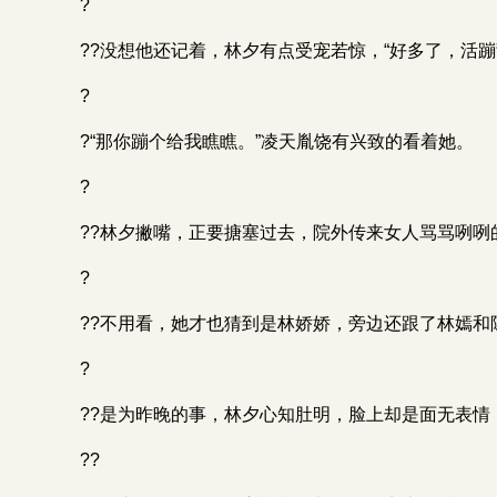
?
??没想他还记着，林夕有点受宠若惊，“好多了，活蹦
?
?“那你蹦个给我瞧瞧。”凌天胤饶有兴致的看着她。
?
??林夕撇嘴，正要搪塞过去，院外传来女人骂骂咧咧
?
??不用看，她才也猜到是林娇娇，旁边还跟了林嫣和
?
??是为昨晚的事，林夕心知肚明，脸上却是面无表情
??