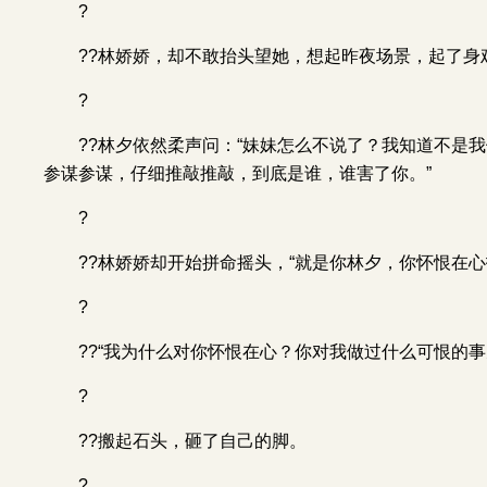
?
??林娇娇，却不敢抬头望她，想起昨夜场景，起了身
?
??林夕依然柔声问：“妹妹怎么不说了？我知道不是
参谋参谋，仔细推敲推敲，到底是谁，谁害了你。”
?
??林娇娇却开始拼命摇头，“就是你林夕，你怀恨在心
?
??“我为什么对你怀恨在心？你对我做过什么可恨的
?
??搬起石头，砸了自己的脚。
?