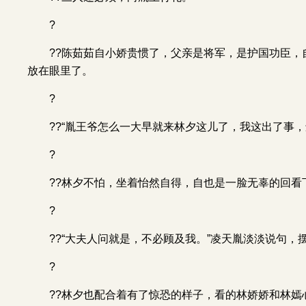
?
??陈茹茹自小娇贵惯了，父亲是将军，是护国功臣
放在眼里了。
?
??“胤王爷怎么一大早就来林夕这儿了，我这出了事
?
??林夕不怕，坐着怡然自得，自也是一脸无辜的回看
?
??“大夫人问就是，不必顾及我。”凌天胤淡淡说句，
?
??林夕也配合着有了惊恐的样子，看的林娇娇和林嫣