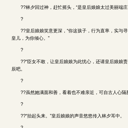
??林夕回过神，赶忙摇头，“是皇后娘娘太过美丽端
?
??皇后娘娘笑意更深，“你这孩子，行为直率，实与
皇儿，为你倾心。”
?
??“臣女不敢，让皇后娘娘为此忧心，还请皇后娘娘
辰吧。
?
??虽然她满面和善，看着也不难亲近，可自古人心隔
?
??“抬起头来。”皇后娘娘的声音悠悠传入林夕耳中。
?