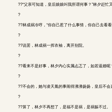
??“父亲可知道，皇后娘娘叫我所谓何事？”林夕赶忙
?
??林成祸冷哼，“你自己惹了什么事情，你自己去看看
?
??说罢，林成祸一挥衣袖，离开别院。
?
??看来不是好事，林夕内心实属忐忑了，如若逼婚呢
?
??不会的，她与凌天胤的事闹得沸沸扬扬，皇后不会
?
??算了，林夕不再想了，是福不是祸，是祸躲不过。