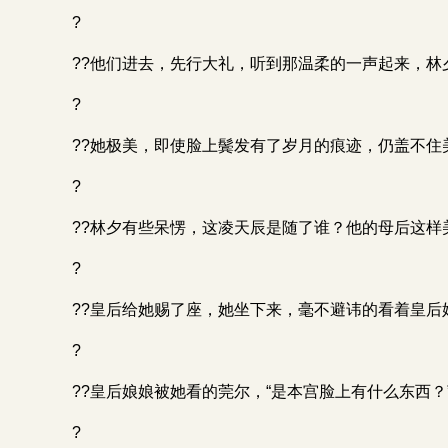
?
??他们进去，先行大礼，听到那温柔的一声起来，林
?
??她极美，即使脸上鬓发有了岁月的痕迹，仍盖不
?
??林夕有些呆愣，这凌天辰是随了谁？他的母后这
?
??皇后给她赐了座，她坐下来，毫不避讳的看着皇后
?
??皇后娘娘被她看的莞尔，“是本宫脸上有什么东西？
?