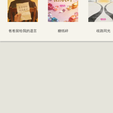
爸爸留给我的遗言
糖纸碎
歧路同光