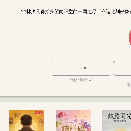
??林夕只得抬头望向正堂的一国之母，命运此刻好
上一章
键盘快捷键“←”
键